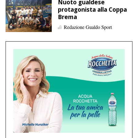
p
Nuoto gualdese
protagonista alla Coppa
e
Brema
r
:
di
Redazione Gualdo Sport
C
e
r