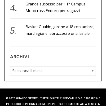
Grande successo per il 1° Campus
Motocross Enduro per ragazzi
Basket Gualdo, girone a 18 con umbre,
marchigiane, abruzzesi e una laziale
ARCHIVI
A
r
c
h
i
© 2026 GUALDO SPORT - TUTTI I DIRITTI RISERVATI. P.IVA: 0394780546
v
PERIODICO DI INFORMAZIONE ONLINE - SUPPLEMENTO ALLA TESTATA