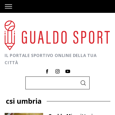
IL PORTALE SPORTIVO ONLINE DELLA TUA
CITTÀ
C
C
e
E
R
r
C
csi umbria
A
c
a