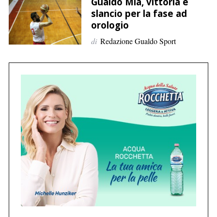
p
Gualdo Mia, vittoria e
slancio per la fase ad
e
orologio
r
:
di
Redazione Gualdo Sport
C
e
r
c