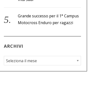
Grande successo per il 1° Campus
Motocross Enduro per ragazzi
ARCHIVI
A
r
c
h
i
v
i