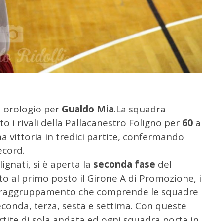
ad orologio per
Gualdo Mia
.
La squadra
to i rivali della Pallacanestro Foligno per
60
a
a vittoria in tredici partite, confermando
ecord.
lignati, si è aperta la
seconda fase
del
o al primo posto il Girone A di Promozione, i
ovo raggruppamento che comprende le squadre
econda, terza, sesta e settima. Con queste
tite di sola andata ed ogni squadra porta in