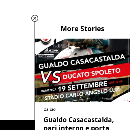
More Stories
Calcio
Gualdo Casacastalda,
pari interno e porta