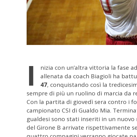
I
nizia con un’altra vittoria la fase 
allenata da coach Biagioli ha battu
C
47
, conquistando così la tredicesim
e
sempre di più un ruolino di marcia da r
r
Con la partita di giovedì sera contro i fo
c
campionato CSI di Gualdo Mia. Terminat
a
p
gualdesi sono stati inseriti in un nu
e
del Girone B arrivate rispettivamente s
r
quattro compagini verranno giocate par