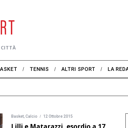
 CITTÀ
BASKET
TENNIS
ALTRI SPORT
LA RED
Basket
,
Calcio
12 Ottobre 2015
Lilli e Matarazzi, esordio a 17