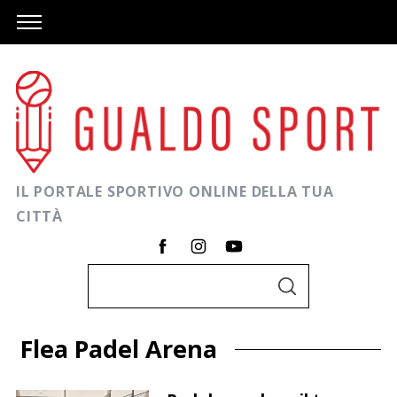
IL PORTALE SPORTIVO ONLINE DELLA TUA
CITTÀ
C
C
e
E
R
r
C
Flea Padel Arena
A
c
a