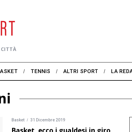
 CITTÀ
BASKET
TENNIS
ALTRI SPORT
LA RED
ni
Basket
31 Dicembre 2019
Basket, ecco i gualdesi in giro