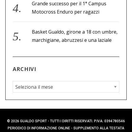
Grande successo per il 1° Campus
Motocross Enduro per ragazzi
Basket Gualdo, girone a 18 con umbre,
marchigiane, abruzzesi e una laziale
ARCHIVI
A
r
c
h
i
© 2026 GUALDO SPORT - TUTTI I DIRITTI RISERVATI. P.IVA: 0394780546
v
PERIODICO DI INFORMAZIONE ONLINE - SUPPLEMENTO ALLA TESTATA