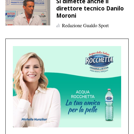
p
Si dimette anche il
direttore tecnico Danilo
e
Moroni
r
:
di
Redazione Gualdo Sport
C
e
r
c