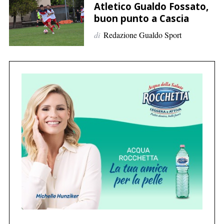
p
Atletico Gualdo Fossato,
e
buon punto a Cascia
r
di
Redazione Gualdo Sport
:
C
e
r
c