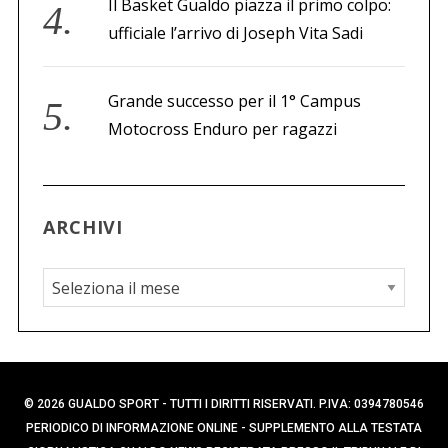
Il Basket Gualdo piazza il primo colpo:
ufficiale l’arrivo di Joseph Vita Sadi
Grande successo per il 1° Campus
Motocross Enduro per ragazzi
ARCHIVI
A
r
c
h
i
© 2026 GUALDO SPORT - TUTTI I DIRITTI RISERVATI. P.IVA: 0394780546
v
PERIODICO DI INFORMAZIONE ONLINE - SUPPLEMENTO ALLA TESTATA