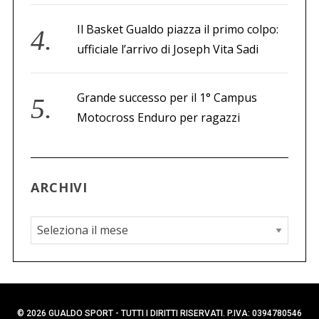
Il Basket Gualdo piazza il primo colpo:
ufficiale l’arrivo di Joseph Vita Sadi
Grande successo per il 1° Campus
Motocross Enduro per ragazzi
ARCHIVI
A
r
c
h
i
© 2026 GUALDO SPORT - TUTTI I DIRITTI RISERVATI. P.IVA: 0394780546