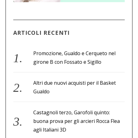
c
a
p
e
r
ARTICOLI RECENTI
:
Promozione, Gualdo e Cerqueto nel
girone B con Fossato e Sigillo
Altri due nuovi acquisti per il Basket
Gualdo
Castagnoli terzo, Garofoli quinto:
buona prova per gli arcieri Rocca Flea
agli Italiani 3D