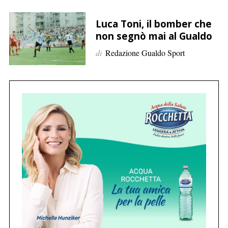
p
e
Luca Toni, il bomber che
r
non segnò mai al Gualdo
:
di
Redazione Gualdo Sport
C
e
r