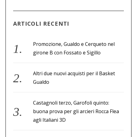
a
p
e
ARTICOLI RECENTI
r
:
Promozione, Gualdo e Cerqueto nel
girone B con Fossato e Sigillo
Altri due nuovi acquisti per il Basket
Gualdo
Castagnoli terzo, Garofoli quinto:
buona prova per gli arcieri Rocca Flea
agli Italiani 3D