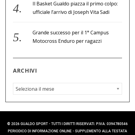
Il Basket Gualdo piazza il primo colpo:
ufficiale l’arrivo di Joseph Vita Sadi
Grande successo per il 1° Campus
Motocross Enduro per ragazzi
ARCHIVI
A
r
c
h
i
© 2026 GUALDO SPORT - TUTTI I DIRITTI RISERVATI. P.IVA: 0394780546
v
PERIODICO DI INFORMAZIONE ONLINE - SUPPLEMENTO ALLA TESTATA