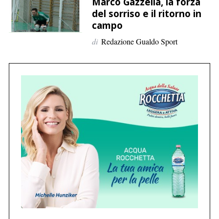
p
Marco Gazzella, la forza
del sorriso e il ritorno in
e
campo
r
:
di
Redazione Gualdo Sport
C
e
r
c