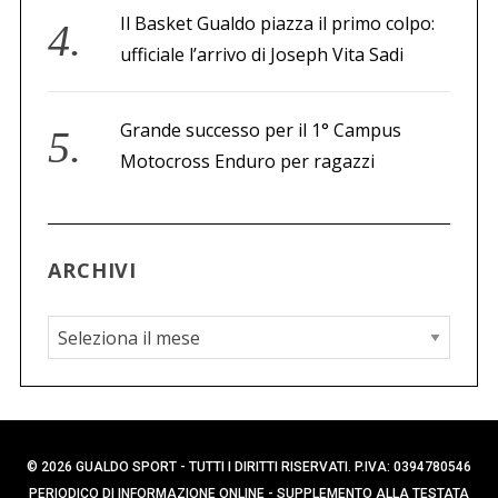
Il Basket Gualdo piazza il primo colpo:
ufficiale l’arrivo di Joseph Vita Sadi
Grande successo per il 1° Campus
Motocross Enduro per ragazzi
ARCHIVI
A
r
c
h
i
© 2026 GUALDO SPORT - TUTTI I DIRITTI RISERVATI. P.IVA: 0394780546
v
PERIODICO DI INFORMAZIONE ONLINE - SUPPLEMENTO ALLA TESTATA