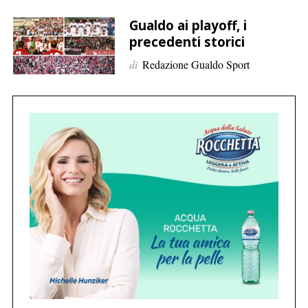
p
e
Gualdo ai playoff, i
r
precedenti storici
:
di
Redazione Gualdo Sport
C
e
r