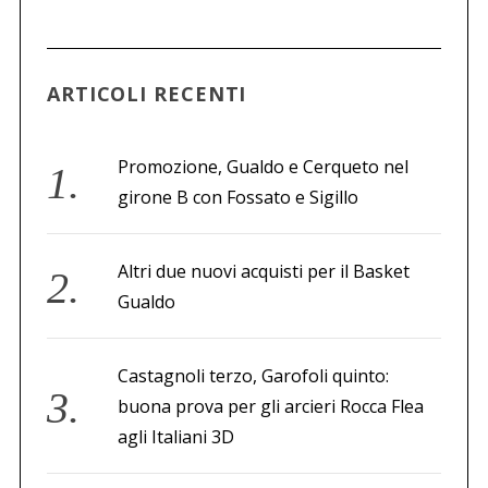
c
a
p
e
ARTICOLI RECENTI
r
:
Promozione, Gualdo e Cerqueto nel
girone B con Fossato e Sigillo
Altri due nuovi acquisti per il Basket
Gualdo
Castagnoli terzo, Garofoli quinto:
buona prova per gli arcieri Rocca Flea
agli Italiani 3D