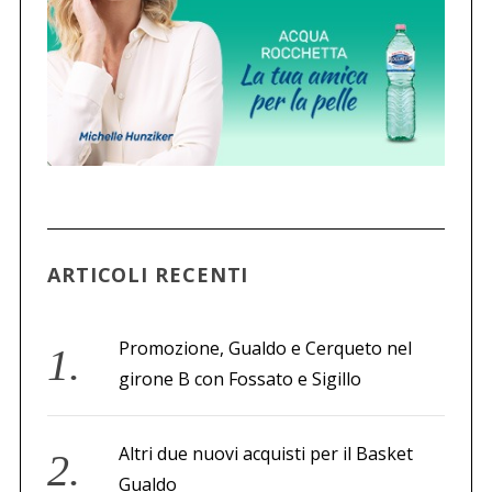
C
e
r
c
a
p
e
r
:
ARTICOLI RECENTI
Promozione, Gualdo e Cerqueto nel
girone B con Fossato e Sigillo
Altri due nuovi acquisti per il Basket
Gualdo