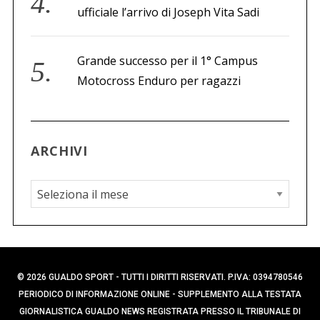
ufficiale l’arrivo di Joseph Vita Sadi
Grande successo per il 1° Campus
Motocross Enduro per ragazzi
ARCHIVI
A
r
c
h
i
© 2026 GUALDO SPORT - TUTTI I DIRITTI RISERVATI. P.IVA: 0394780546
v
PERIODICO DI INFORMAZIONE ONLINE - SUPPLEMENTO ALLA TESTATA
i
GIORNALISTICA GUALDO NEWS REGISTRATA PRESSO IL TRIBUNALE DI