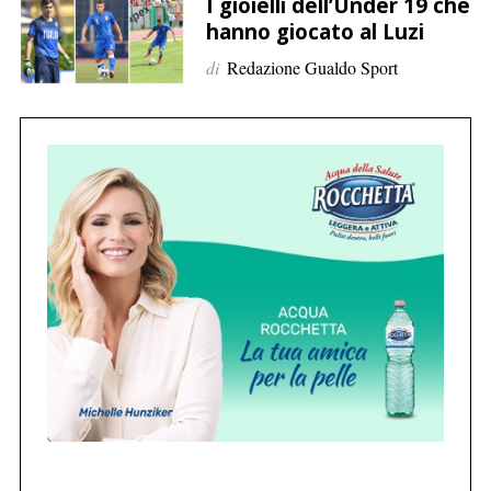
p
I gioielli dell’Under 19 che
hanno giocato al Luzi
e
r
di
Redazione Gualdo Sport
:
C
e
r
c