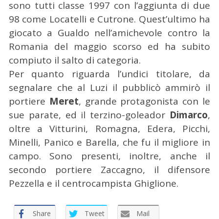
sono tutti classe 1997 con l’aggiunta di due
98 come Locatelli e Cutrone. Quest’ultimo ha
giocato a Gualdo nell’amichevole contro la
Romania del maggio scorso ed ha subito
compiuto il salto di categoria.
Per quanto riguarda l’undici titolare, da
segnalare che al Luzi il pubblicò ammirò il
portiere
Meret
, grande protagonista con le
sue parate, ed il terzino-goleador
Dimarco
,
oltre a Vitturini, Romagna, Edera, Picchi,
Minelli, Panico e Barella, che fu il migliore in
C
e
campo. Sono presenti, inoltre, anche il
r
secondo portiere Zaccagno, il difensore
c
Pezzella e il centrocampista Ghiglione.
a
p
e
Share
Tweet
Mail
r