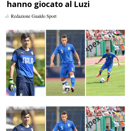
p
hanno giocato al Luzi
e
di
Redazione Gualdo Sport
r
: