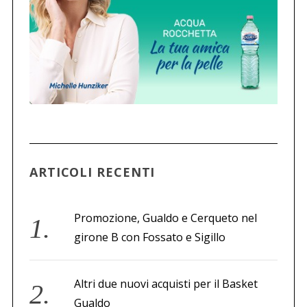
C
e
r
c
a
p
e
r
:
ARTICOLI RECENTI
Promozione, Gualdo e Cerqueto nel
girone B con Fossato e Sigillo
Altri due nuovi acquisti per il Basket
Gualdo