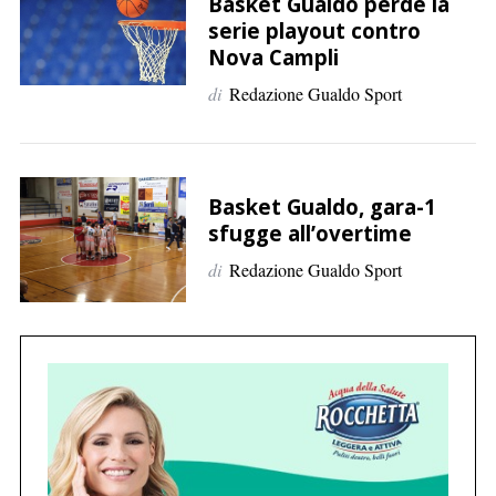
p
Basket Gualdo perde la
serie playout contro
e
Nova Campli
r
:
di
Redazione Gualdo Sport
Basket Gualdo, gara-1
sfugge all’overtime
di
Redazione Gualdo Sport