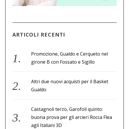
c
a
p
e
r
ARTICOLI RECENTI
:
Promozione, Gualdo e Cerqueto nel
girone B con Fossato e Sigillo
Altri due nuovi acquisti per il Basket
Gualdo
Castagnoli terzo, Garofoli quinto:
buona prova per gli arcieri Rocca Flea
agli Italiani 3D