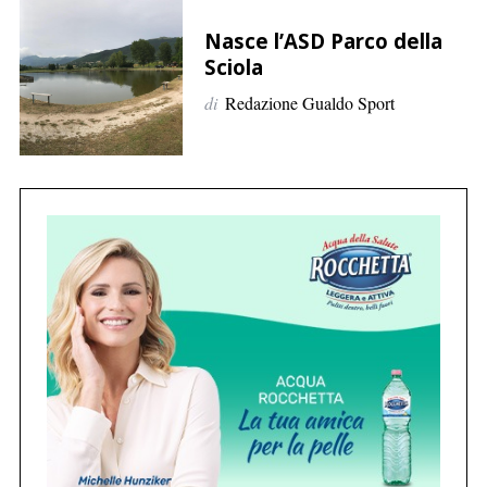
p
e
Nasce l’ASD Parco della
r
Sciola
:
di
Redazione Gualdo Sport
C
e
r