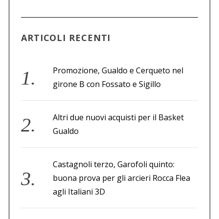
a
p
e
ARTICOLI RECENTI
r
:
Promozione, Gualdo e Cerqueto nel
girone B con Fossato e Sigillo
Altri due nuovi acquisti per il Basket
Gualdo
Castagnoli terzo, Garofoli quinto:
buona prova per gli arcieri Rocca Flea
agli Italiani 3D