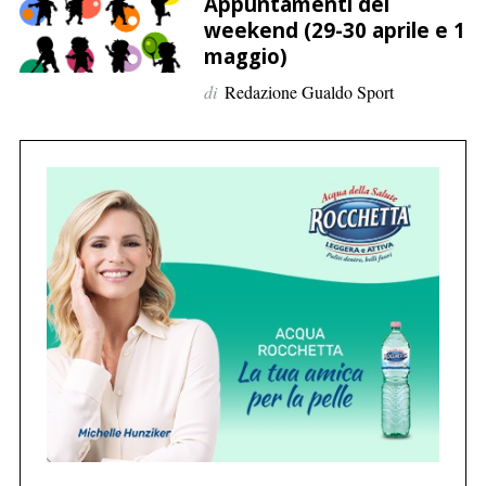
p
Appuntamenti del
weekend (29-30 aprile e 1
e
maggio)
r
:
di
Redazione Gualdo Sport
C
e
r
c