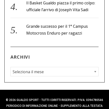
Il Basket Gualdo piazza il primo colpo:
ufficiale l’arrivo di Joseph Vita Sadi
Grande successo per il 1° Campus
Motocross Enduro per ragazzi
ARCHIVI
A
r
c
h
i
© 2026 GUALDO SPORT - TUTTI I DIRITTI RISERVATI. P.IVA: 0394780546
v
PERIODICO DI INFORMAZIONE ONLINE - SUPPLEMENTO ALLA TESTATA