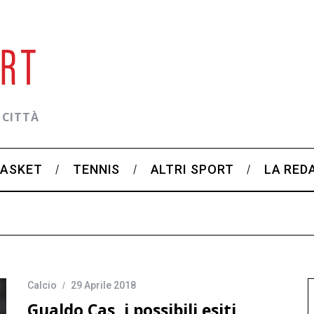
 CITTÀ
BASKET
TENNIS
ALTRI SPORT
LA RED
Calcio
29 Aprile 2018
Gualdo Cas, i possibili esiti