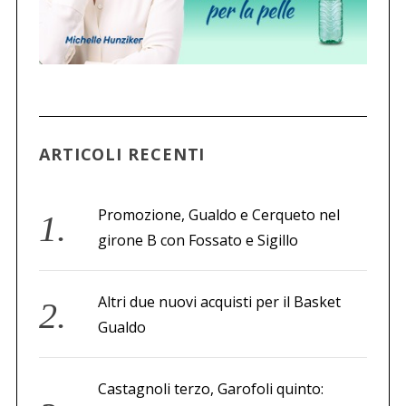
r
c
a
p
e
r
:
ARTICOLI RECENTI
Promozione, Gualdo e Cerqueto nel
girone B con Fossato e Sigillo
Altri due nuovi acquisti per il Basket
Gualdo
Castagnoli terzo, Garofoli quinto: