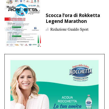
p
e
r
Scocca l’ora di Rokketta
Legend Marathon
:
di
Redazione Gualdo Sport
C
e