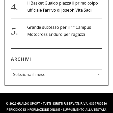
Il Basket Gualdo piazza il primo colpo:
ufficiale l’arrivo di Joseph Vita Sadi
Grande successo per il 1° Campus
Motocross Enduro per ragazzi
ARCHIVI
A
r
c
h
i
© 2026 GUALDO SPORT - TUTTI I DIRITTI RISERVATI. P.IVA: 0394780546
v
PERIODICO DI INFORMAZIONE ONLINE - SUPPLEMENTO ALLA TESTATA