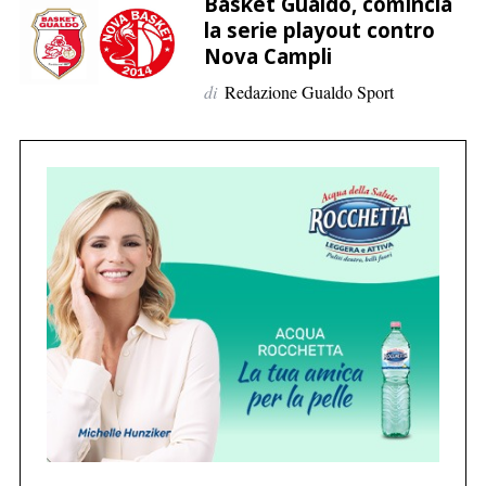
p
Basket Gualdo, comincia
la serie playout contro
e
Nova Campli
r
:
di
Redazione Gualdo Sport
C
e
r
c