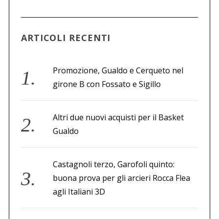
a
p
e
ARTICOLI RECENTI
r
:
Promozione, Gualdo e Cerqueto nel
girone B con Fossato e Sigillo
Altri due nuovi acquisti per il Basket
Gualdo
Castagnoli terzo, Garofoli quinto:
buona prova per gli arcieri Rocca Flea
agli Italiani 3D