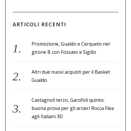
c
a
p
e
ARTICOLI RECENTI
r
:
Promozione, Gualdo e Cerqueto nel
girone B con Fossato e Sigillo
Altri due nuovi acquisti per il Basket
Gualdo
Castagnoli terzo, Garofoli quinto:
buona prova per gli arcieri Rocca Flea
agli Italiani 3D