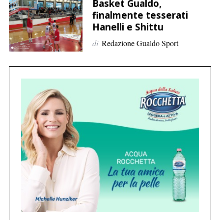
p
Basket Gualdo,
finalmente tesserati
e
Hanelli e Shittu
r
:
di
Redazione Gualdo Sport
C
e
r