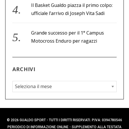
Il Basket Gualdo piazza il primo colpo:
ufficiale l’arrivo di Joseph Vita Sadi
Grande successo per il 1° Campus
Motocross Enduro per ragazzi
ARCHIVI
A
r
c
h
i
© 2026 GUALDO SPORT - TUTTI I DIRITTI RISERVATI. P.IVA: 0394780546
v
PERIODICO DI INFORMAZIONE ONLINE - SUPPLEMENTO ALLA TESTATA