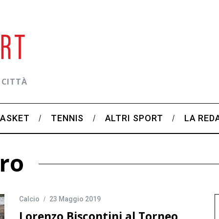
 CITTÀ
BASKET
TENNIS
ALTRI SPORT
LA RED
pro
Calcio
23 Maggio 2019
Lorenzo Biscontini al Torneo