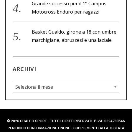
Grande successo per il 1° Campus
Motocross Enduro per ragazzi
Basket Gualdo, girone a 18 con umbre,
marchigiane, abruzzesi e una laziale
ARCHIVI
A
r
c
h
i
© 2026 GUALDO SPORT - TUTTI I DIRITTI RISERVATI. P.IVA: 0394780546
v
PERIODICO DI INFORMAZIONE ONLINE - SUPPLEMENTO ALLA TESTATA