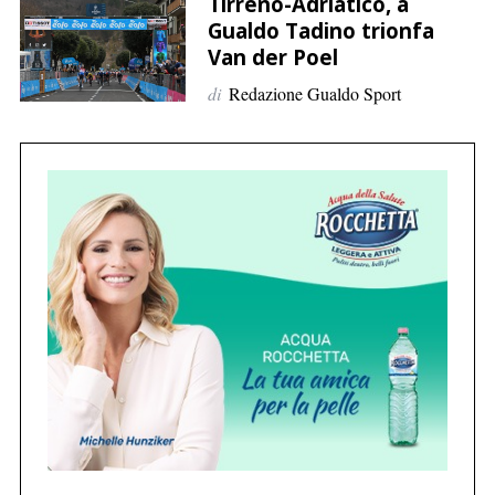
p
Tirreno-Adriatico, a
Gualdo Tadino trionfa
e
Van der Poel
r
:
di
Redazione Gualdo Sport
C
e
r
c