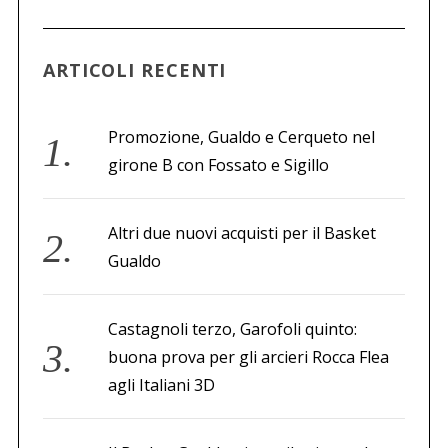
a
p
e
ARTICOLI RECENTI
r
:
Promozione, Gualdo e Cerqueto nel
girone B con Fossato e Sigillo
Altri due nuovi acquisti per il Basket
Gualdo
Castagnoli terzo, Garofoli quinto:
buona prova per gli arcieri Rocca Flea
agli Italiani 3D