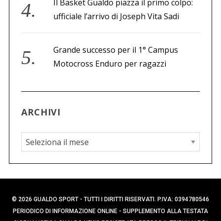
Il Basket Gualdo piazza il primo colpo:
ufficiale l’arrivo di Joseph Vita Sadi
Grande successo per il 1° Campus
Motocross Enduro per ragazzi
ARCHIVI
A
r
c
h
i
© 2026 GUALDO SPORT - TUTTI I DIRITTI RISERVATI. P.IVA: 0394780546
v
PERIODICO DI INFORMAZIONE ONLINE - SUPPLEMENTO ALLA TESTATA