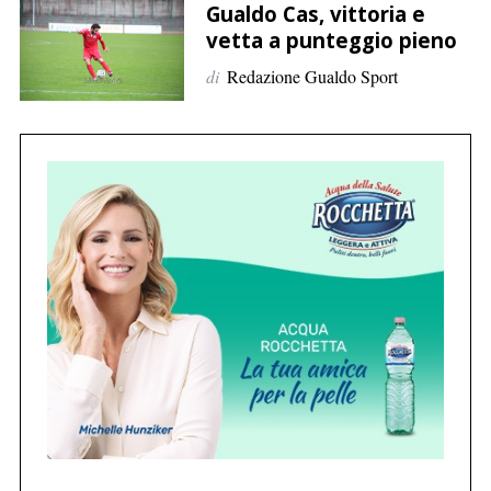
p
Gualdo Cas, vittoria e
e
vetta a punteggio pieno
r
di
Redazione Gualdo Sport
:
C
e
r
c