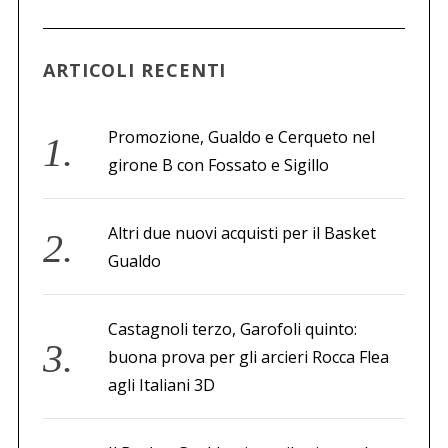
a
p
e
ARTICOLI RECENTI
r
:
Promozione, Gualdo e Cerqueto nel
girone B con Fossato e Sigillo
Altri due nuovi acquisti per il Basket
Gualdo
Castagnoli terzo, Garofoli quinto:
buona prova per gli arcieri Rocca Flea
agli Italiani 3D