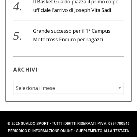
Il Basket Gualdo piazza il primo colpo:
ufficiale l’arrivo di Joseph Vita Sadi
Grande successo per il 1° Campus
Motocross Enduro per ragazzi
ARCHIVI
A
r
c
h
i
© 2026 GUALDO SPORT - TUTTI I DIRITTI RISERVATI. P.IVA: 0394780546
v
PERIODICO DI INFORMAZIONE ONLINE - SUPPLEMENTO ALLA TESTATA