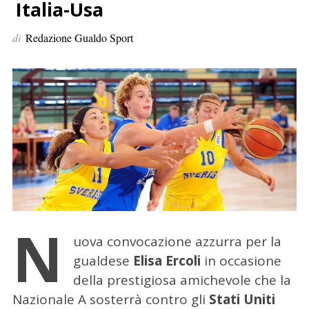
p
Italia-Usa
e
di
Redazione Gualdo Sport
r
:
N
uova convocazione azzurra per la
gualdese
Elisa Ercoli
in occasione
della prestigiosa amichevole che la
Nazionale A sosterrà contro gli
Stati Uniti