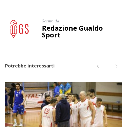
p
e
r
Scritto da
:
Redazione Gualdo
Sport
Potrebbe interessarti