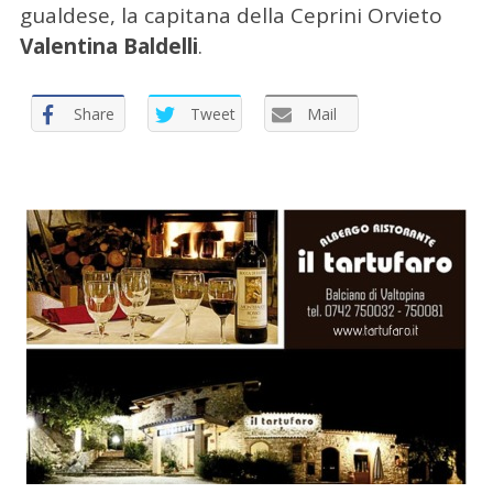
gualdese, la capitana della Ceprini Orvieto
Valentina Baldelli
.
Share
Tweet
Mail
C
e
r
c
a