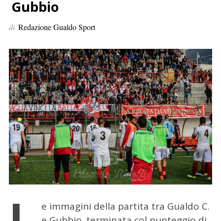
p
Gubbio
e
di
Redazione Gualdo Sport
r
:
L
e immagini della partita tra Gualdo C.
e Gubbio. terminata col punteggio di