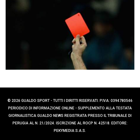
p
r
e
c
a
r
p
:
e
r
:
© 2026 GUALDO SPORT - TUTTI I DIRITTI RISERVATI. P.IVA: 0394780546
PERIODICO DI INFORMAZIONE ONLINE - SUPPLEMENTO ALLA TESTATA
GIORNALISTICA GUALDO NEWS REGISTRATA PRESSO IL TRIBUNALE DI
PERUGIA AL N. 21/2024. ISCRIZIONE AL ROCP N. 42518. EDITORE:
PEKYMEDIA S.A.S.