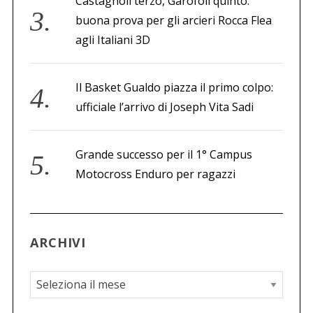
Castagnoli terzo, Garofoli quinto:
buona prova per gli arcieri Rocca Flea
agli Italiani 3D
Il Basket Gualdo piazza il primo colpo:
ufficiale l’arrivo di Joseph Vita Sadi
Grande successo per il 1° Campus
Motocross Enduro per ragazzi
ARCHIVI
A
r