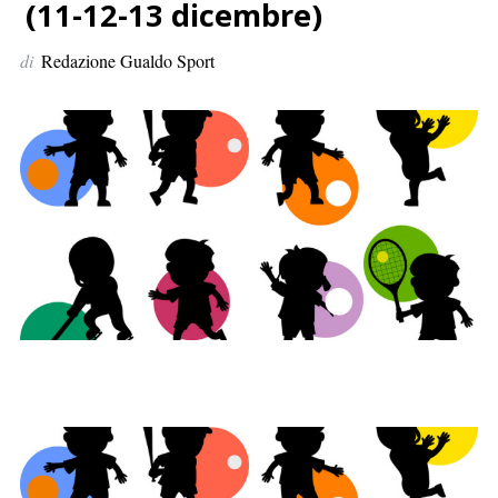
p
(11-12-13 dicembre)
e
di
Redazione Gualdo Sport
r
: