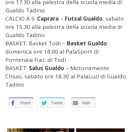
ore 17.30 alla palestra della scuola media di
c
Gualdo Tadino
a
CALCIO A 5:
Caprara
–
Futsal Gualdo
, sabato
p
e
ore 15.30 alla palestra della scuola media di
r
Gualdo Tadino
:
BASKET: Basket Todi –
Basket Gualdo
,
domenica ore 18.00 al PalaSport di
Pontenaia fraz. di Todi
BASKET:
Salus Gualdo
– Motoriamente
Chiusi, sabato ore 18.30 al PalaLuzi di Gualdo
Tadino
Share
Tweet
Mail