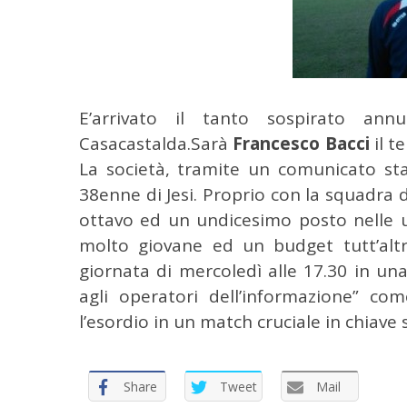
E’arrivato il tanto sospirato an
Casacastalda.
Sarà
Francesco Bacci
il t
C
La società, tramite un comunicato stam
e
38enne di Jesi. Proprio con la squadra d
r
ottavo ed un undicesimo posto nelle u
c
a
molto giovane ed un budget tutt’altr
p
giornata di mercoledì alle 17.30 in u
e
agli operatori dell’informazione” co
r
l’esordio in un match cruciale in chiave s
:
Share
Tweet
Mail