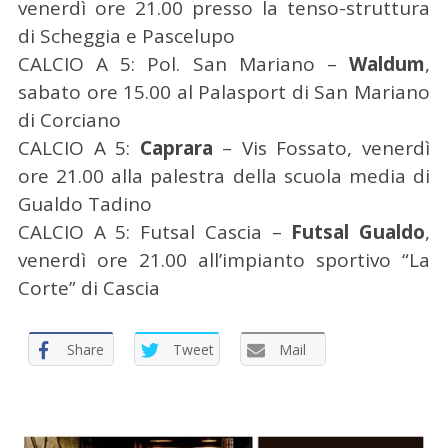
venerdì ore 21.00 presso la tenso-struttura
c
a
di Scheggia e Pascelupo
p
CALCIO A 5: Pol. San Mariano –
Waldum
,
e
sabato ore 15.00 al Palasport di San Mariano
r
di Corciano
:
CALCIO A 5:
Caprara
– Vis Fossato, venerdì
ore 21.00 alla palestra della scuola media di
Gualdo Tadino
CALCIO A 5: Futsal Cascia –
Futsal Gualdo
,
venerdì ore 21.00 all’impianto sportivo “La
Corte” di Cascia
Share
Tweet
Mail