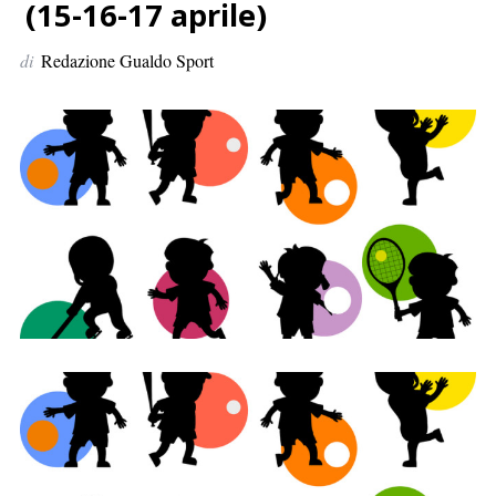
p
(15-16-17 aprile)
e
di
Redazione Gualdo Sport
r
: