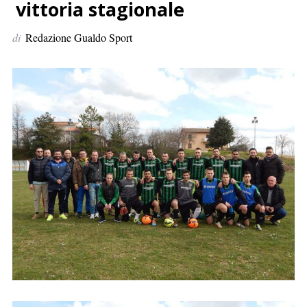
p
vittoria stagionale
e
di
Redazione Gualdo Sport
r
: