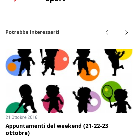
Potrebbe interessarti
21 Ottobre 2016
15
Appuntamenti del weekend (21-22-23
A
ottobre)
g