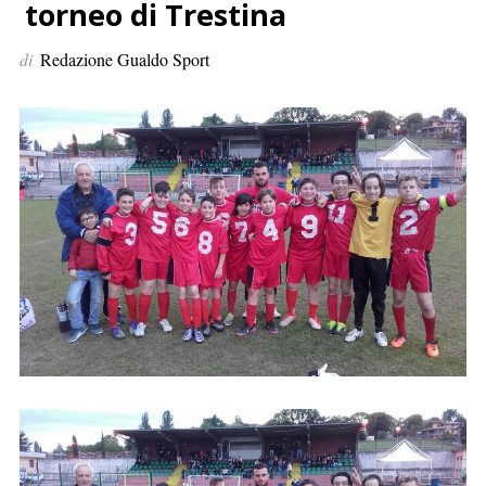
p
torneo di Trestina
e
di
Redazione Gualdo Sport
r
: