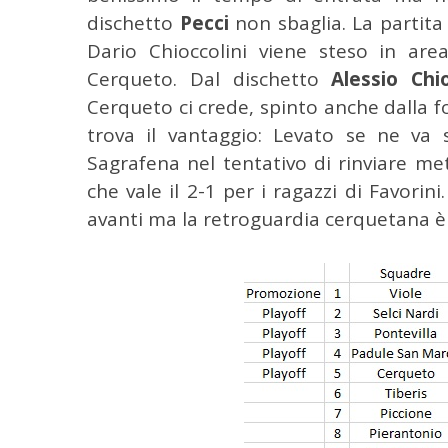
dischetto
Pecci
non sbaglia. La partita 
C
Dario Chioccolini viene steso in area
e
Cerqueto. Dal dischetto
Alessio Chio
r
c
Cerqueto ci crede, spinto anche dalla fo
a
trova il vantaggio: Levato se ne va 
p
Sagrafena nel tentativo di rinviare met
e
che vale il 2-1 per i ragazzi di Favorin
r
:
avanti ma la retroguardia cerquetana è at