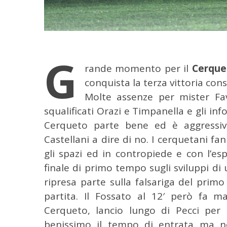
G
rande momento per il
Cerque
conquista la terza vittoria con
Molte assenze per mister Fav
squalificati Orazi e Timpanella e gli infor
Cerqueto parte bene ed è aggressiv
Castellani a dire di no. I cerquetani fa
gli spazi ed in contropiede e con l’es
finale di primo tempo sugli sviluppi di u
ripresa parte sulla falsariga del prim
partita. Il Fossato al 12′ però fa m
Cerqueto, lancio lungo di Pecci per P
benissimo il tempo di entrata ma non