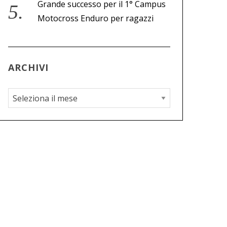
Grande successo per il 1° Campus
Motocross Enduro per ragazzi
ARCHIVI
A
r
c
h
i
v
i