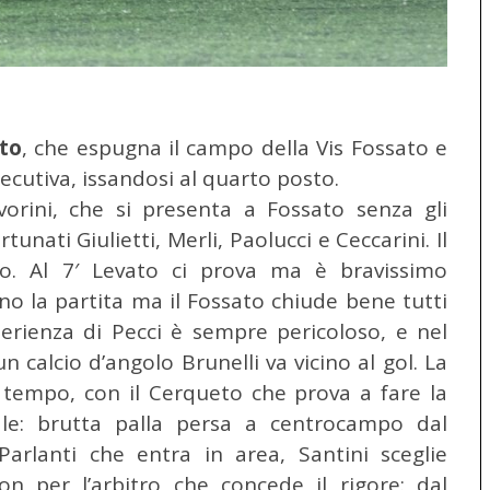
to
, che espugna il campo della Vis Fossato e
secutiva, issandosi al quarto posto.
orini, che si presenta a Fossato senza gli
tunati Giulietti, Merli, Paolucci e Ceccarini. Il
o. Al 7′ Levato ci prova ma è bravissimo
nno la partita ma il Fossato chiude bene tutti
perienza di Pecci è sempre pericoloso, e nel
n calcio d’angolo Brunelli va vicino al gol. La
o tempo, con il Cerqueto che prova a fare la
ale: brutta palla persa a centrocampo dal
arlanti che entra in area, Santini sceglie
 per l’arbitro che concede il rigore: dal