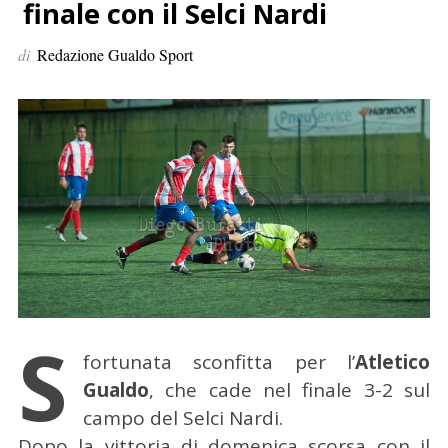
p
finale con il Selci Nardi
e
di
Redazione Gualdo Sport
r
:
S
fortunata sconfitta per l’
Atletico
Gualdo
, che cade nel finale 3-2 sul
campo del Selci Nardi.
Dopo la vittoria di domenica scorsa con il