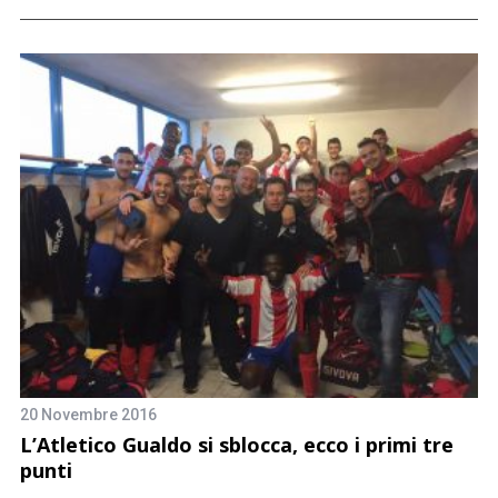
8 
co
K
20 Novembre 2016
pe
L’Atletico Gualdo si sblocca, ecco i primi tre
punti