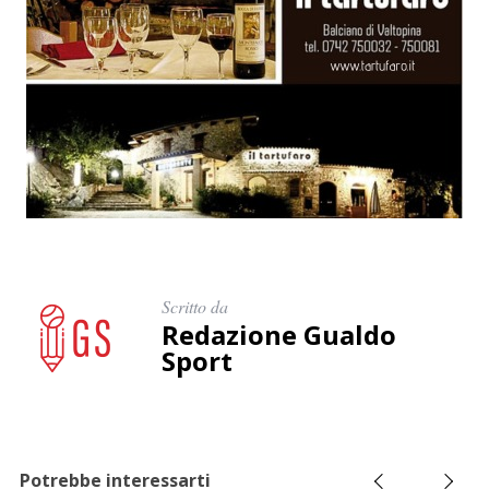
C
e
r
c
a
p
e
r
:
Scritto da
Redazione Gualdo
Sport
Potrebbe interessarti