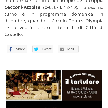
indolore la sconfitta nel doppio della coppia
Cecconi-Atzoitei
(0-6, 6-4, 12-10). Il prossimo
turno è in programma domenica 11
dicembre, quando il Circolo Tennis Olympia
se la vedrà contro i tennisti di Città di
Castello.
Share
Tweet
Mail
C
e