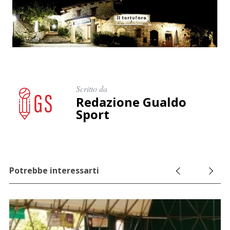
r
c
a
p
e
r
:
Scritto da
Redazione Gualdo
Sport
Potrebbe interessarti