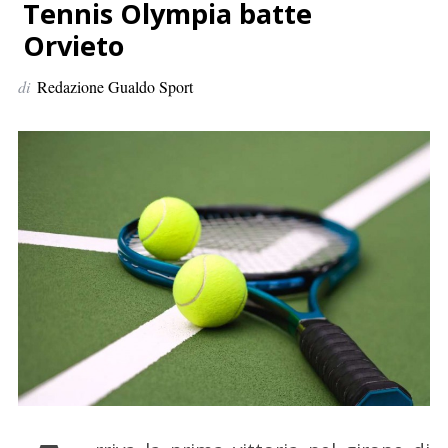
p
Tennis Olympia batte
e
Orvieto
r
:
di
Redazione Gualdo Sport