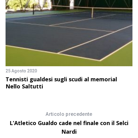
25 Agosto 2020
15
Tennisti gualdesi sugli scudi al memorial
T
Nello Saltutti
i
Articolo precedente
L’Atletico Gualdo cade nel finale con il Selci
Nardi