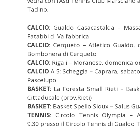
vedrà con l’Asd Tennis Club Marsciano al
c
Tadino.
a
p
CALCIO
: Gualdo Casacastalda – Mass
e
r
Fatabbi di Valfabbrica
:
CALCIO
: Cerqueto – Atletico Gualdo, 
Bombonera di Cerqueto
CALCIO
: Rigali – Moranese, domenica ore
CALCIO
A 5: Scheggia – Caprara, sabato 
Pascelupo
BASKET
: La Foresta Small Rieti – Bas
Cittaducale (prov.Rieti)
BASKET
: Basket Spello Sioux – Salus Gu
TENNIS
: Circolo Tennis Olympia – 
9.30 presso il Circolo Tennis di Gualdo 