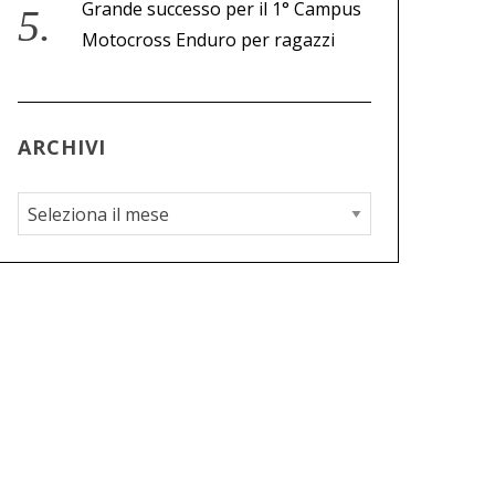
Grande successo per il 1° Campus
Motocross Enduro per ragazzi
ARCHIVI
A
r
c
h
i
v
i