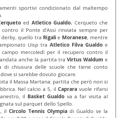
tamenti sportivi condizionato dal maltempo
a.
Cerqueto
ed
Atletico Gualdo.
Cerqueto che
 contro il Ponte d’Assi rinviata sempre per
o derby, quello tra
Rigali
e
Moranese
, mentre
 campionato Uisp tra
Atletico Filva Gualdo
e
 campo mercoledì per il recupero contro il
imandata anche la partita tra
Virtus Waldum
e
a di chiusura delle scuole che tiene conto
 dove si sarebbe dovuto giocare.
ita il Massa Martana: partita che però non si
bbrica. Nel calcio a 5, il
Caprara
vuole rifarsi
anestro, il
Basket Gualdo
va a far visita al
nata sul parquet dello Spello.
, il
Circolo Tennis Olympia
di Gualdo se la