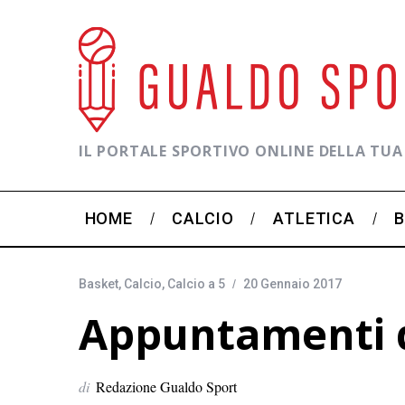
IL PORTALE SPORTIVO ONLINE DELLA TUA
HOME
CALCIO
ATLETICA
Basket
,
Calcio
,
Calcio a 5
20 Gennaio 2017
Appuntamenti d
di
Redazione Gualdo Sport