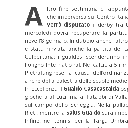
A
ltro fine settimana di appun
che imperversa sul Centro Itali
Verrà disputato
il derby tra
mercoledì dovrà recuperare la partita
neve l’8 gennaio. In dubbio anche l’altr
è stata rinviata anche la partita del
Colpertana: i gualdesi scenderanno in
Foligno International. Nel calcio a 5 r
Pietralunghese, a causa dell’ordinanz
anche della palestra delle scuole medie
In Eccellenza il
Gualdo Casacastalda
osp
giocherà al Luzi, ma al Fatabbi di Valfa
sul campo dello Scheggia. Nella pallac
Rieti, mentre la
Salus Gualdo
sarà impeg
C
Infine, nel tennis, per la Targa Umbra
e
r