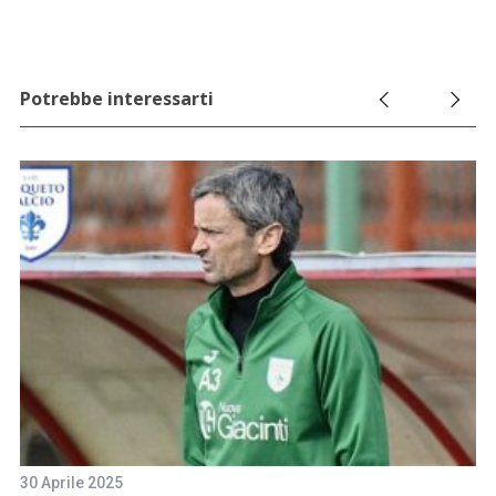
Potrebbe interessarti
30 Aprile 2025
15