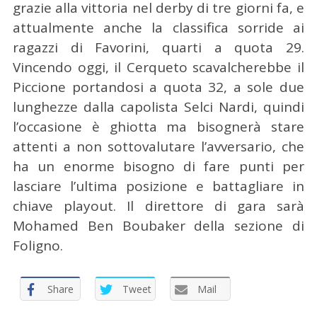
grazie alla vittoria nel derby di tre giorni fa, e
attualmente anche la classifica sorride ai
ragazzi di Favorini, quarti a quota 29.
Vincendo oggi, il Cerqueto scavalcherebbe il
Piccione portandosi a quota 32, a sole due
lunghezze dalla capolista Selci Nardi, quindi
l’occasione è ghiotta ma bisognerà stare
attenti a non sottovalutare l’avversario, che
ha un enorme bisogno di fare punti per
C
e
lasciare l’ultima posizione e battagliare in
r
chiave playout. Il direttore di gara sarà
c
Mohamed Ben Boubaker della sezione di
a
Foligno.
p
e
r
Share
Tweet
Mail
: