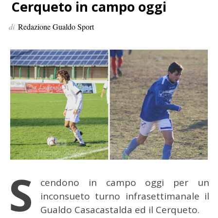
p
Cerqueto in campo oggi
e
di
Redazione Gualdo Sport
r
:
S
cendono in campo oggi per un
inconsueto turno infrasettimanale il
Gualdo Casacastalda ed il Cerqueto.