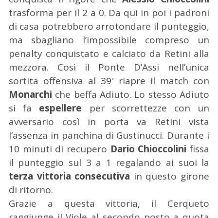
trasforma per il 2 a 0. Da qui in poi i padroni
di casa potrebbero arrotondare il punteggio,
ma sbagliano l’impossibile compreso un
penalty conquistato e calciato da Retini alla
mezzora. Così il Ponte D’Assi nell’unica
sortita offensiva al 39′ riapre il match con
Monarchi
che beffa Adiuto. Lo stesso Adiuto
si fa
espellere
per scorrettezze con un
avversario così in porta va Retini vista
l’assenza in panchina di Gustinucci. Durante i
10 minuti di recupero
Dario Chioccolini
fissa
il punteggio sul 3 a 1 regalando ai suoi la
terza vittoria consecutiva
in questo girone
di ritorno.
Grazie a questa vittoria, il Cerqueto
raggiunge il Viole al secondo posto a quota