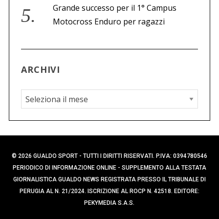
Grande successo per il 1° Campus
Motocross Enduro per ragazzi
ARCHIVI
A
r
c
h
i
© 2026 GUALDO SPORT - TUTTI I DIRITTI RISERVATI. P.IVA: 0394780546
v
PERIODICO DI INFORMAZIONE ONLINE - SUPPLEMENTO ALLA TESTATA
i
GIORNALISTICA GUALDO NEWS REGISTRATA PRESSO IL TRIBUNALE DI
PERUGIA AL N. 21/2024. ISCRIZIONE AL ROCP N. 42518. EDITORE:
PEKYMEDIA S.A.S.