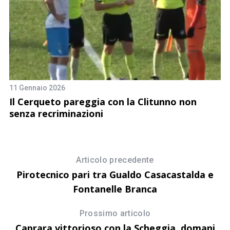
11 Gennaio 2026
23
Il Cerqueto pareggia con la Clitunno non
Il
senza recriminazioni
Articolo precedente
Pirotecnico pari tra Gualdo Casacastalda e
Fontanelle Branca
Prossimo articolo
Caprara vittorioso con la Scheggia, domani