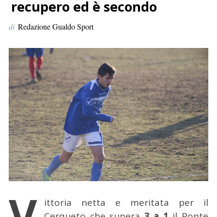
p
recupero ed è secondo
e
di
Redazione Gualdo Sport
r
:
V
ittoria netta e meritata per il
Cerqueto che supera
3 a 1
il Ponte