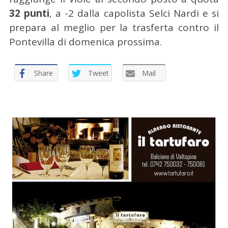
32 punti
, a -2 dalla capolista Selci Nardi e si
prepara al meglio per la trasferta contro il
Pontevilla di domenica prossima.
C
Share
Tweet
Mail
e
r
c
a
p
e
r
: