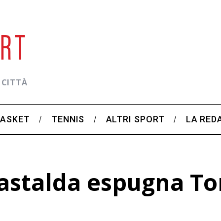
 CITTÀ
BASKET
TENNIS
ALTRI SPORT
LA RED
castalda espugna To