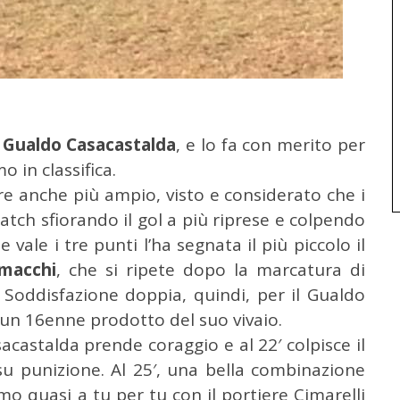
l
Gualdo Casacastalda
, e lo fa con merito per
o in classifica.
re anche più ampio, visto e considerato che i
atch sfiorando il gol a più riprese e colpendo
he vale i tre punti l’ha segnata il più piccolo il
macchi
, che si ripete dopo la marcatura di
 Soddisfazione doppia, quindi, per il Gualdo
un 16enne prodotto del suo vivaio.
acastalda prende coraggio e al 22′ colpisce il
u punizione. Al 25′, una bella combinazione
mo quasi a tu per tu con il portiere Cimarelli