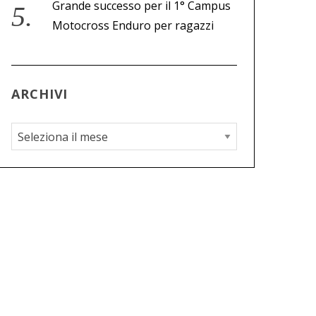
Grande successo per il 1° Campus
Motocross Enduro per ragazzi
ARCHIVI
A
r
c
h
i
v
i