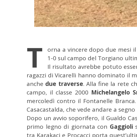
T
orna a vincere dopo due mesi i
1-0 sul campo del Torgiano ultim
Il risultato avrebbe potuto esse
C
ragazzi di Vicarelli hanno dominato il m
e
anche
due traverse
. Alla fine la rete c
r
c
campo, il classe 2000
Michelangelo S
a
mercoledì contro il Fontanelle Branca.
p
Casacastalda, che vede andare a segno 
e
Dopo un avvio soporifero, il Gualdo Cas
r
:
primo legno di giornata con
Gaggioli
s
tra Karakaci e Procacci porta quest’ulti