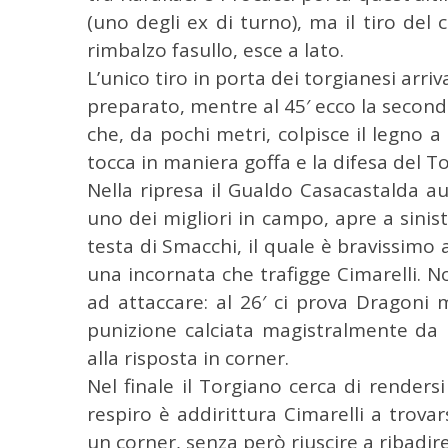
(uno degli ex di turno), ma il tiro de
rimbalzo fasullo, esce a lato.
L’unico tiro in porta dei torgianesi arriv
preparato, mentre al 45′ ecco la second
che, da pochi metri, colpisce il legno a
tocca in maniera goffa e la difesa del T
Nella ripresa il Gualdo Casacastalda a
uno dei migliori in campo, apre a sinistr
testa di Smacchi, il quale è bravissimo
una incornata che trafigge Cimarelli. N
ad attaccare: al 26′ ci prova Dragoni m
punizione calciata magistralmente da 
alla risposta in corner.
Nel finale il Torgiano cerca di renders
respiro è addirittura Cimarelli a trovars
un corner, senza però riuscire a ribadire