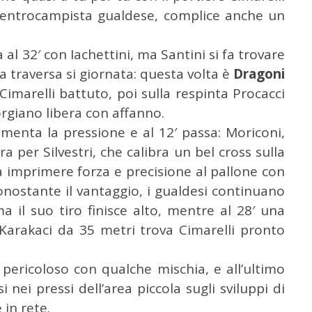
l centrocampista gualdese, complice anche un
a al 32′ con Iachettini, ma Santini si fa trovare
a traversa si giornata: questa volta è
Dragoni
 Cimarelli battuto, poi sulla respinta Procacci
orgiano libera con affanno.
umenta la pressione e al 12′ passa: Moriconi,
a per Silvestri, che calibra un bel cross sulla
 a imprimere forza e precisione al pallone con
onostante il vantaggio, i gualdesi continuano
a il suo tiro finisce alto, mentre al 28′ una
Karakaci da 35 metri trova Cimarelli pronto
i pericoloso con qualche mischia, e all’ultimo
i nei pressi dell’area piccola sugli sviluppi di
 in rete.