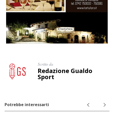
e
r
c
a
p
e
r
:
Scritto da
Redazione Gualdo
Sport
Potrebbe interessarti