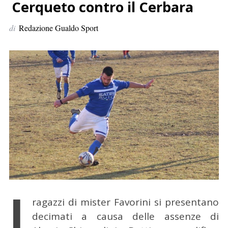
p
Cerqueto contro il Cerbara
e
di
Redazione Gualdo Sport
r
:
I
ragazzi di mister Favorini si presentano
decimati a causa delle assenze di