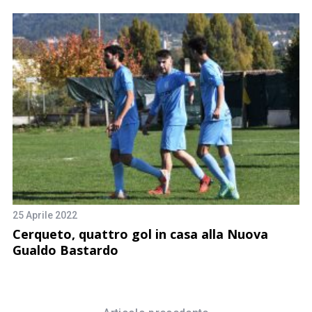
25 Aprile 2022
21
a
Cerqueto, quattro gol in casa alla Nuova
Il
Gualdo Bastardo