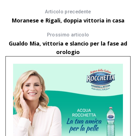
12
S
Articolo precedente
d
Moranese e Rigali, doppia vittoria in casa
D
Prossimo articolo
Gualdo Mia, vittoria e slancio per la fase ad
orologio