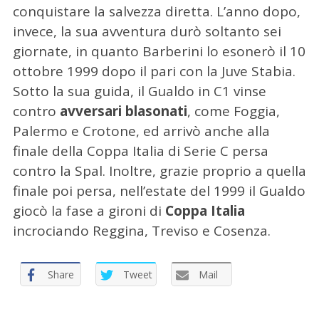
conquistare la salvezza diretta. L’anno dopo,
invece, la sua avventura durò soltanto sei
giornate, in quanto Barberini lo esonerò il 10
ottobre 1999 dopo il pari con la Juve Stabia.
Sotto la sua guida, il Gualdo in C1 vinse
contro
avversari blasonati
, come Foggia,
Palermo e Crotone, ed arrivò anche alla
C
finale della Coppa Italia di Serie C persa
e
r
contro la Spal. Inoltre, grazie proprio a quella
c
finale poi persa, nell’estate del 1999 il Gualdo
a
giocò la fase a gironi di
Coppa Italia
p
incrociando Reggina, Treviso e Cosenza.
e
r
:
Share
Tweet
Mail