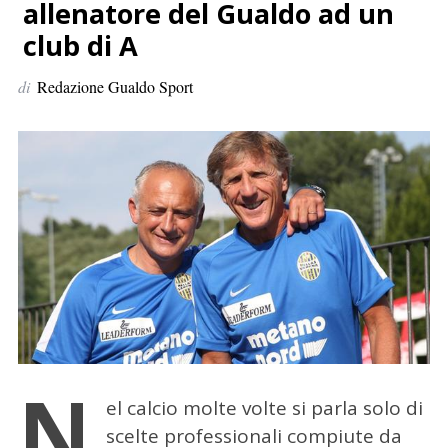
p
allenatore del Gualdo ad un
e
club di A
r
:
di
Redazione Gualdo Sport
N
el calcio molte volte si parla solo di
scelte professionali compiute da