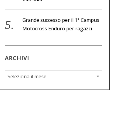
Grande successo per il 1° Campus
Motocross Enduro per ragazzi
ARCHIVI
A
r
c
h
i
v
i