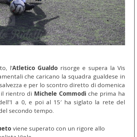
o, l’
Atletico Gualdo
risorge e supera la Vis
mentali che caricano la squadra gualdese in
a salvezza e per lo scontro diretto di domenica
il rientro di
Michele Commodi
che prima ha
ell’1 a 0, e poi al 15′ ha siglato la rete del
1′ del secondo tempo.
ueto
viene superato con un rigore allo
olista Viole.