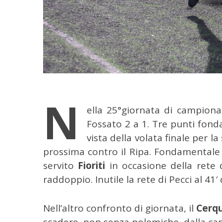
N
C
ella 25°giornata di campionat
e
Fossato 2 a 1.
Tre punti fonda
r
vista della volata finale per l
c
prossima contro il Ripa. Fondamentale 
a
p
servito
Fioriti
in occasione della rete d
e
raddoppio. Inutile la rete di Pecci al 4
r
:
Nell’altro confronto di giornata, il
Cerq
scadere, non senza polemiche, dalla cap