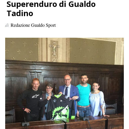
p
Superenduro di Gualdo
e
Tadino
r
:
di
Redazione Gualdo Sport