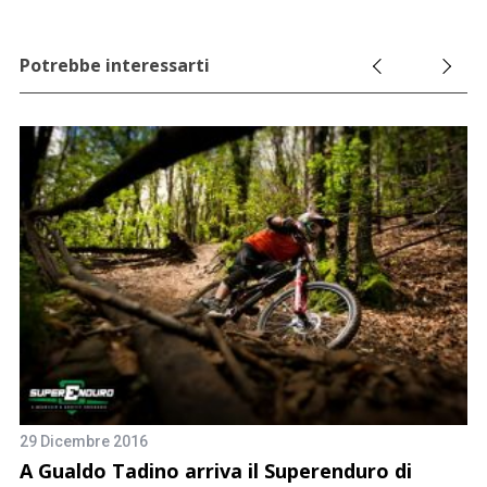
Potrebbe interessarti
29 Dicembre 2016
16
A Gualdo Tadino arriva il Superenduro di
S