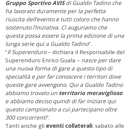
Gruppo Sportivo AVIS
di Gualdo Tadino che
ha lavorato duramente per la perfetta
riuscita dell’evento e tutti coloro che hanno
sostenuto l’iniziativa. Ci auguriamo che
questa possa essere la prima edizione di una
C
lunga serie qui a Gualdo Tadino
”.
e
“
Il Superenduro
– dichiara il Responsabile del
r
Superenduro Enrico Guala –
nasce per dare
c
una nuova forma di gare a questo tipo di
a
p
specialità e per far conoscere i territori dove
e
queste gare avvengono. Qui a Gualdo Tadino
r
abbiamo trovato un
territorio meraviglioso
:
e abbiamo deciso quindi di far iniziare qui
questo campionato a cui partecipano oltre
300 concorrenti
”.
Tanti anche gli
eventi collaterali
: sabato alle