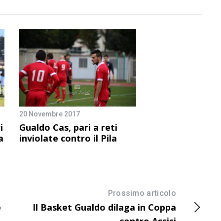
20 Novembre 2017
i
Gualdo Cas, pari a reti
a
inviolate contro il Pila
Prossimo articolo
e
Il Basket Gualdo dilaga in Coppa