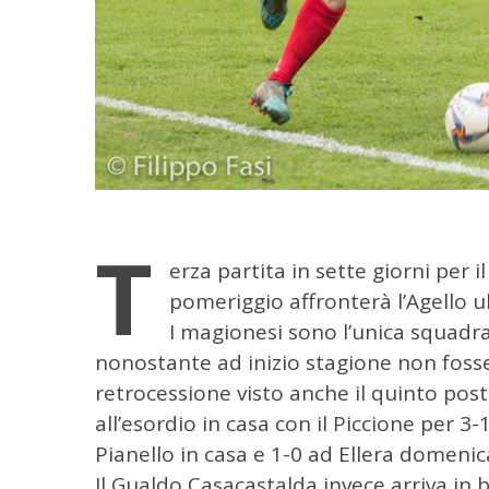
T
erza partita in sette giorni per i
pomeriggio affronterà l’Agello ul
I magionesi sono l’unica squadr
C
e
nonostante ad inizio stagione non foss
r
retrocessione visto anche il quinto post
c
all’esordio in casa con il Piccione per 3
a
Pianello in casa e 1-0 ad Ellera domenic
p
e
Il Gualdo Casacastalda invece arriva in 