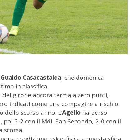
l
Gualdo Casacastalda
, che domenica
timo in classifica.
a del girone ancora ferma a zero punti,
ero indicati come una compagine a rischio
o dello scorso anno. L’
Agello
ha perso
-1, poi 3-2 con il MdL San Secondo, 2-0 con il
a scorsa.
buona condizione psico-fisica a questa sfida.