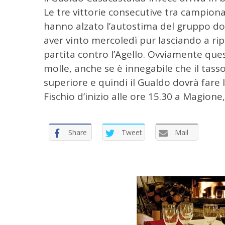
r
Le tre vittorie consecutive tra campion
:
hanno alzato l’autostima del gruppo dopo
aver vinto mercoledì pur lasciando a ripo
partita contro l’Agello. Ovviamente ques
molle, anche se è innegabile che il tass
superiore e quindi il Gualdo dovrà fare 
Fischio d’inizio alle ore 15.30 a Magione,
Share
Tweet
Mail