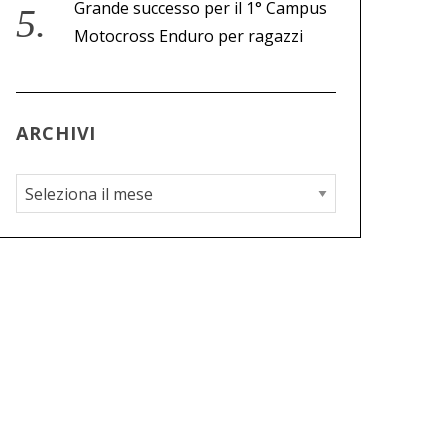
Grande successo per il 1° Campus
Motocross Enduro per ragazzi
ARCHIVI
A
r
c
h
i
v
i