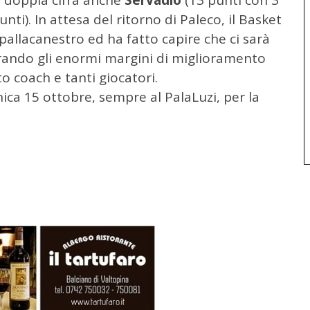
n doppia cifra anche
Servadio
(13 punti con 3
nti). In attesa del ritorno di Paleco, il Basket
llacanestro ed ha fatto capire che ci sarà
erando gli enormi margini di miglioramento
 coach e tanti giocatori.
a 15 ottobre, sempre al PalaLuzi, per la