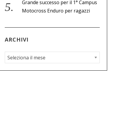
Grande successo per il 1° Campus
Motocross Enduro per ragazzi
ARCHIVI
A
r
c
h
i
v
i