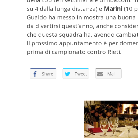
della top ten settimanale di nba.com. I
r
su 4 dalla lunga distanza) e
Marini
(10 pu
:
Gualdo ha messo in mostra una buona pa
da divertirsi quest’anno, anche consid
che questa squadra ha, avendo cambiato
Il prossimo appuntamento è per domenic
prima di campionato contro Rieti.
Share
Tweet
Mail