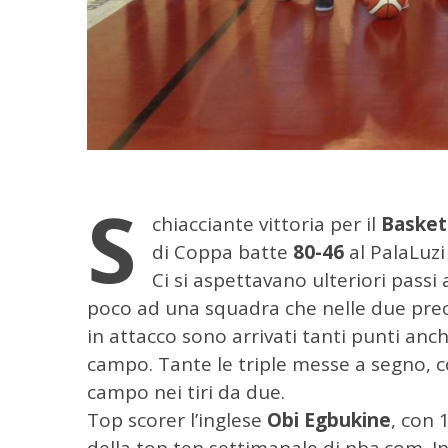
S
chiacciante vittoria per il
Basket
di Coppa batte
80-46
al PalaLuzi 
Ci si aspettavano ulteriori passi 
poco ad una squadra che nelle due prec
C
e
in attacco sono arrivati tanti punti anch
r
campo. Tante le triple messe a segno, 
c
campo nei tiri da due.
a
Top scorer l’inglese
Obi Egbukine
, con 
p
e