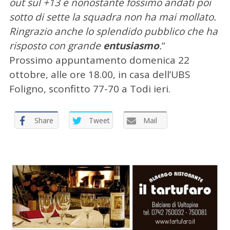
out sul +13 e nonostante fossimo andati poi
sotto di sette la squadra non ha mai mollato.
Ringrazio anche lo splendido pubblico che ha
risposto con grande
entusiasmo
.
”
Prossimo appuntamento domenica 22
ottobre, alle ore 18.00, in casa dell’UBS
C
Foligno, sconfitto 77-70 a Todi ieri.
e
r
c
Share
Tweet
Mail
a
p
e
r
: