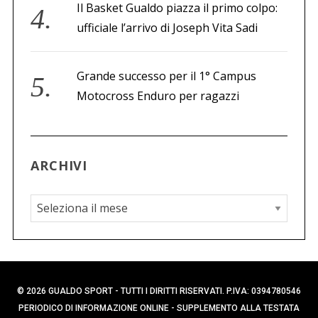
Il Basket Gualdo piazza il primo colpo:
ufficiale l’arrivo di Joseph Vita Sadi
Grande successo per il 1° Campus
Motocross Enduro per ragazzi
ARCHIVI
A
r
c
h
i
© 2026 GUALDO SPORT - TUTTI I DIRITTI RISERVATI. P.IVA: 0394780546
v
PERIODICO DI INFORMAZIONE ONLINE - SUPPLEMENTO ALLA TESTATA