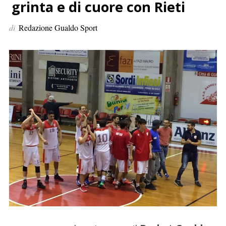
p
grinta e di cuore con Rieti
e
di
Redazione Gualdo Sport
r
: