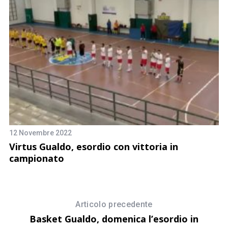
12 Novembre 2022
27
Virtus Gualdo, esordio con vittoria in
D
campionato
G
Articolo precedente
Basket Gualdo, domenica l’esordio in