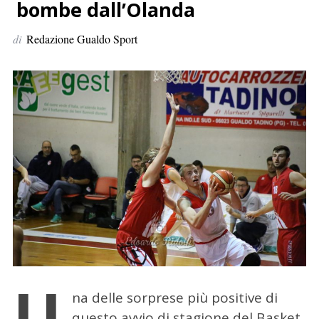
p
bombe dall’Olanda
e
di
Redazione Gualdo Sport
r
:
U
na delle sorprese più positive di
questo avvio di stagione del Basket