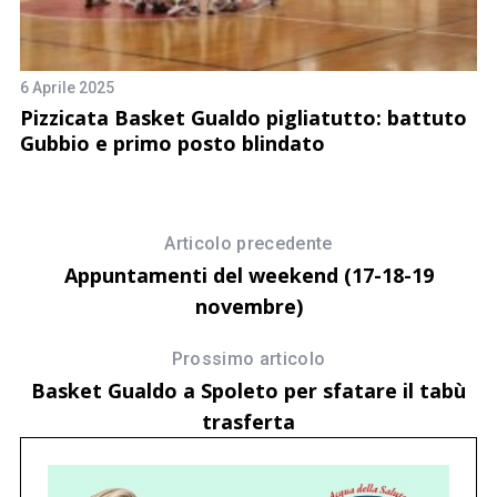
6 Aprile 2025
o
Pizzicata Basket Gualdo pigliatutto: battuto
11
Gubbio e primo posto blindato
B
R
Articolo precedente
Appuntamenti del weekend (17-18-19
novembre)
Prossimo articolo
Basket Gualdo a Spoleto per sfatare il tabù
trasferta