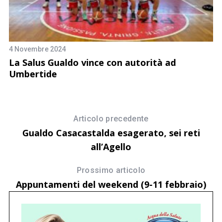
10
A
f
4 Novembre 2024
La Salus Gualdo vince con autorità ad
Umbertide
Articolo precedente
Gualdo Casacastalda esagerato, sei reti
all’Agello
Prossimo articolo
Appuntamenti del weekend (9-11 febbraio)