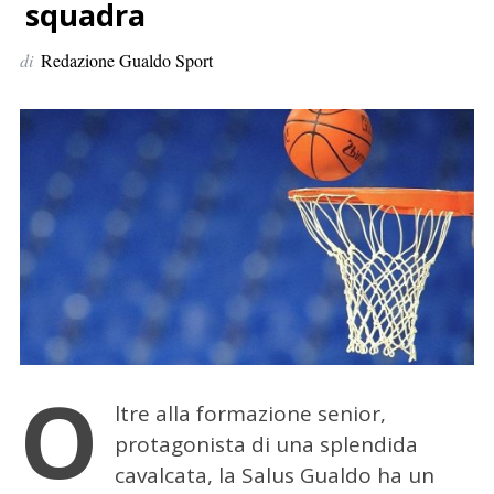
p
squadra
e
di
Redazione Gualdo Sport
r
:
O
ltre alla formazione senior,
protagonista di una splendida
cavalcata, la Salus Gualdo ha un