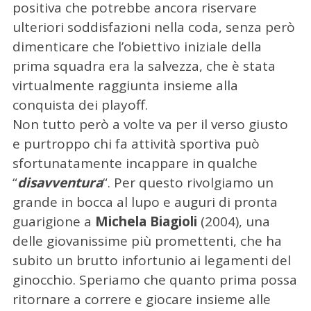
positiva che potrebbe ancora riservare
ulteriori soddisfazioni nella coda, senza però
dimenticare che l’obiettivo iniziale della
prima squadra era la salvezza, che è stata
virtualmente raggiunta insieme alla
conquista dei playoff.
Non tutto però a volte va per il verso giusto
e purtroppo chi fa attività sportiva può
sfortunatamente incappare in qualche
“
disavventura
“. Per questo rivolgiamo un
C
grande in bocca al lupo e auguri di pronta
e
guarigione a
Michela Biagioli
(2004), una
r
c
delle giovanissime più promettenti, che ha
a
subito un brutto infortunio ai legamenti del
p
ginocchio. Speriamo che quanto prima possa
e
ritornare a correre e giocare insieme alle
r