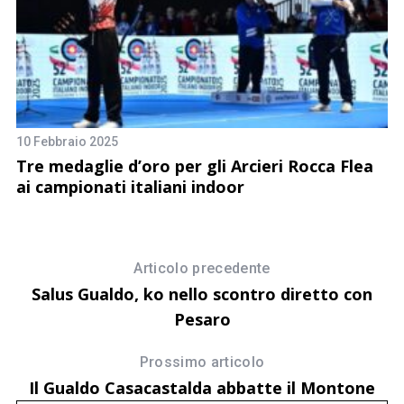
23
F
a
10 Febbraio 2025
a
Tre medaglie d’oro per gli Arcieri Rocca Flea
ai campionati italiani indoor
Articolo precedente
Salus Gualdo, ko nello scontro diretto con
Pesaro
Prossimo articolo
Il Gualdo Casacastalda abbatte il Montone