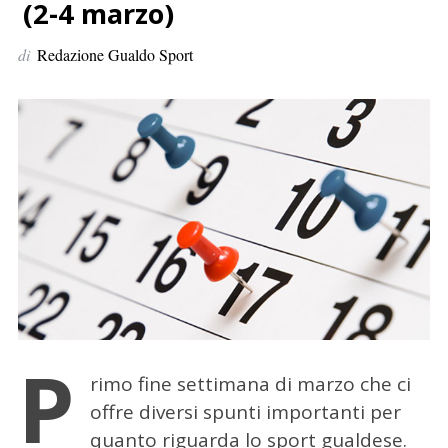
p
(2-4 marzo)
e
di
Redazione Gualdo Sport
r
:
P
rimo fine settimana di marzo che ci
offre diversi spunti importanti per
quanto riguarda lo sport gualdese.