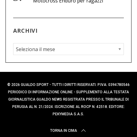
Motocross Enduro per ragazzi
ARCHIVI
A
r
c
h
i
© 2026 GUALDO SPORT - TUTTI I DIRITTI RISERVATI. P.IVA: 0394780546
v
PERIODICO DI INFORMAZIONE ONLINE - SUPPLEMENTO ALLA TESTATA
i
GIORNALISTICA GUALDO NEWS REGISTRATA PRESSO IL TRIBUNALE DI
PERUGIA AL N. 21/2024. ISCRIZIONE AL ROCP N. 42518. EDITORE:
PEKYMEDIA S.A.S.
TORNA IN CIMA