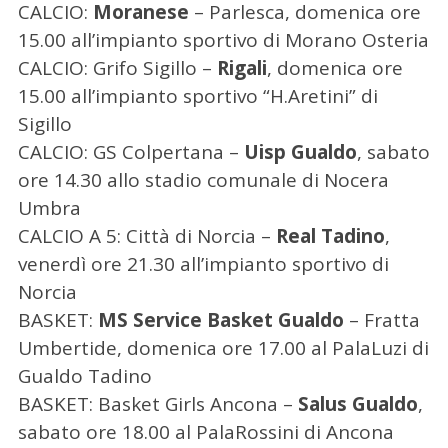
CALCIO:
Moranese
– Parlesca, domenica ore
15.00 all’impianto sportivo di Morano Osteria
CALCIO: Grifo Sigillo –
Rigali
, domenica ore
15.00 all’impianto sportivo “H.Aretini” di
Sigillo
CALCIO: GS Colpertana –
Uisp Gualdo
, sabato
ore 14.30 allo stadio comunale di Nocera
Umbra
CALCIO A 5: Città di Norcia –
Real
Tadino
,
venerdì ore 21.30 all’impianto sportivo di
Norcia
C
BASKET:
MS Service Basket Gualdo
– Fratta
e
r
Umbertide, domenica ore 17.00 al PalaLuzi di
c
Gualdo Tadino
a
BASKET: Basket Girls Ancona –
Salus Gualdo
,
p
sabato ore 18.00 al PalaRossini di Ancona
e